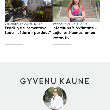
Žaliakalnis
•
2025-10-17
Interviu
•
2025-09-10
Pradžioje suremontavo,
Interviu su R. Vyžintaite –
tada – uždarė ir parduos?
Lajiene: „Kaunas tampa
beveidžiu“
GYVENU KAUNE