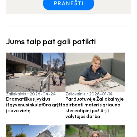
Jums taip pat gali patikti
Žaliakalnis
•
2026-04-24
Žaliakalnis
•
2026-01-14
Dramatiškus įvykius
Parduotuvėje Žaliakalnyje
išgyvenusi skulptūra grįžta
dirbanti moteris griauna
į savo vietą
stereotipinį požiūrį į
valytojos darbą