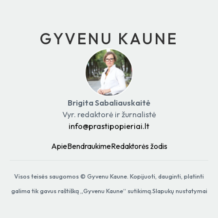
GYVENU KAUNE
Brigita Sabaliauskaitė
Vyr. redaktorė ir žurnalistė
info@prastipopieriai.lt
Apie
Bendraukime
Redaktorės žodis
Visos teisės saugomos ©
Gyvenu Kaune
. Kopijuoti, dauginti, platinti
galima tik gavus raštišką „
Gyvenu Kaune
“ sutikimą.
Slapukų nustatymai