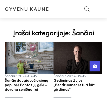
GYVENU KAUNE
Įrašai kategorijoje:
Šančiai
Šančiai
•
2024-07-15
Šančiai
•
2023-09-13
Šančių daugiabučio sieną
Gediminas Zujus:
papuošė Fantazijų gėlė –
„Bendruomenės turi būti
dovana seniūnaitei
girdimos“