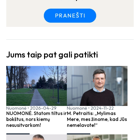
Jums taip pat gali patikti
Nuomonė
•
2026-04-29
Nuomonė
•
2024-11-22
NUOMONĖ. Statom tiltus ir
M. Petraitis: „Mylimas
bokštus, nors kiemų
Mere, mes žinome, kad Jūs
nesusitvarkom!
nemelavote!“