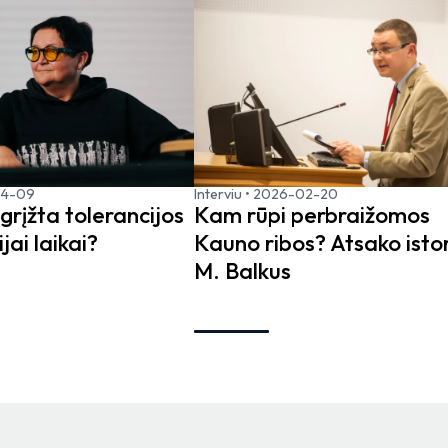
04-09
Interviu
•
2026-02-20
grįžta tolerancijos
Kam rūpi perbraižomos
jai laikai?
Kauno ribos? Atsako isto
M. Balkus