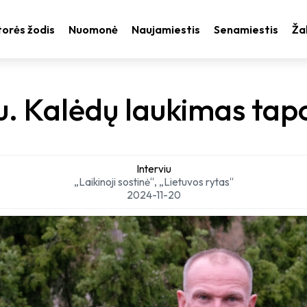
orės žodis
Nuomonė
Naujamiestis
Senamiestis
Ža
iu. Kalėdų laukimas ta
Interviu
„Laikinoji sostinė“, „Lietuvos rytas“
2024-11-20