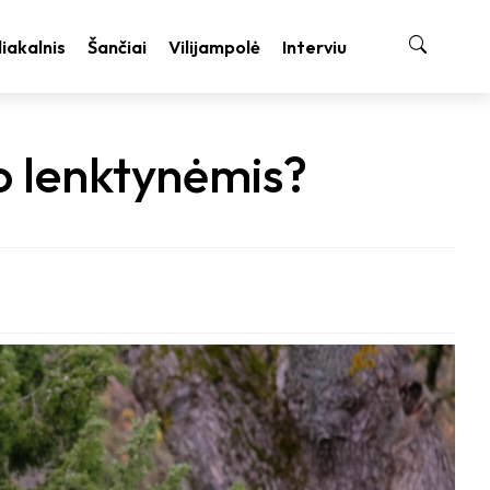
liakalnis
Šančiai
Vilijampolė
Interviu
po lenktynėmis?