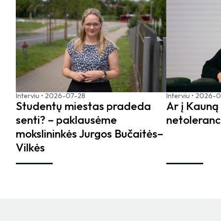
Interviu
•
2026-07-28
Interviu
•
2026-
Studentų miestas pradeda
Ar į Kauną 
senti? – paklausėme
netoleranci
mokslininkės Jurgos Bučaitės–
Vilkės